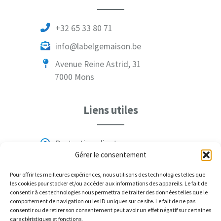
+32 65 33 80 71
info@labelgemaison.be
Avenue Reine Astrid, 31
7000 Mons
Liens utiles
Protection client
Gérer le consentement
Mentions légales
Pour offrir les meilleures expériences, nous utilisons des technologies telles que
Conditions générales
les cookies pour stocker et/ou accéder aux informations des appareils. Le fait de
consentir à ces technologies nous permettra de traiter des données telles que le
Politique de confidentialité
comportement de navigation ou les ID uniques sur ce site. Le fait de ne pas
consentir ou de retirer son consentement peut avoir un effet négatif sur certaines
Politique en matière de durabilité
caractéristiques et fonctions.